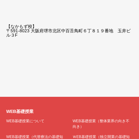
【なかもず校】
〒591-8023 大阪府堺市北区中百舌鳥町６丁８１９番地 玉井ビ
ル３F
WEB基礎授業
WEB基礎授業について
WEB基礎授業（整体業界の向き不
向き）
WEB基礎授業（代替療法の基礎知
ＷEB基礎授業（独立開業の基礎知