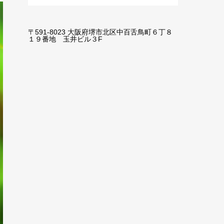
〒591-8023 大阪府堺市北区中百舌鳥町６丁８
１９番地 玉井ビル３F