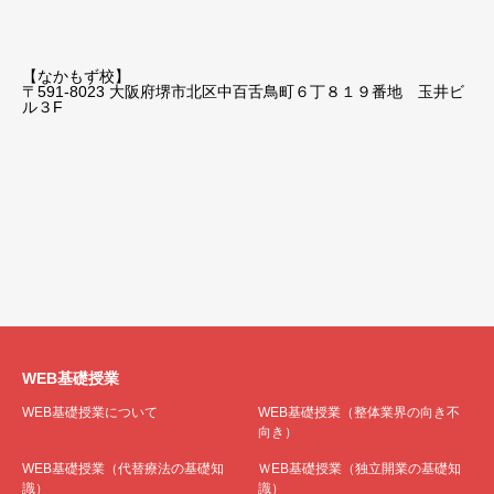
【なかもず校】
〒591-8023 大阪府堺市北区中百舌鳥町６丁８１９番地 玉井ビ
ル３F
WEB基礎授業
WEB基礎授業について
WEB基礎授業（整体業界の向き不
向き）
WEB基礎授業（代替療法の基礎知
ＷEB基礎授業（独立開業の基礎知
識）
識）