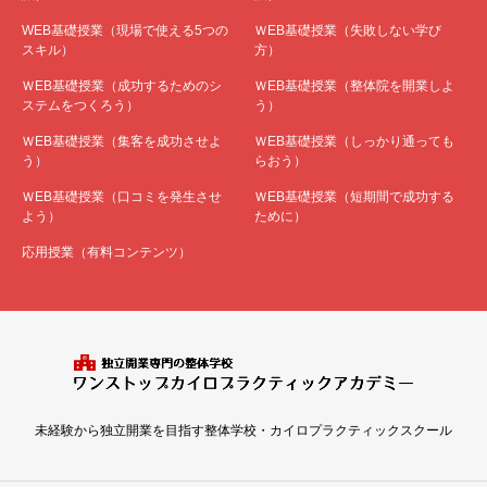
WEB基礎授業（現場で使える5つの
ＷEB基礎授業（失敗しない学び
スキル）
方）
ＷEB基礎授業（成功するためのシ
ＷEB基礎授業（整体院を開業しよ
ステムをつくろう）
う）
ＷEB基礎授業（集客を成功させよ
ＷEB基礎授業（しっかり通っても
う）
らおう）
ＷEB基礎授業（口コミを発生させ
ＷEB基礎授業（短期間で成功する
よう）
ために）
応用授業（有料コンテンツ）
未経験から独立開業を目指す整体学校・カイロプラクティックスクール