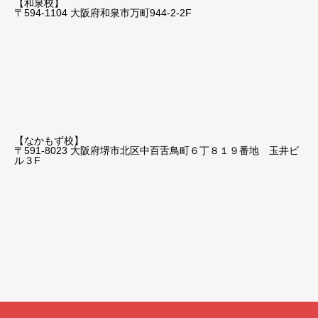
【和泉校】
〒594-1104 大阪府和泉市万町944-2-2F
【なかもず校】
〒591-8023 大阪府堺市北区中百舌鳥町６丁８１９番地 玉井ビ
ル３F