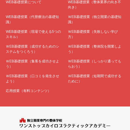
WEB基礎授業について
WEB基礎授業（整体業界の向き不
向き）
WEB基礎授業（代替療法の基礎知
ＷEB基礎授業（独立開業の基礎知
識）
識）
WEB基礎授業（現場で使える5つの
ＷEB基礎授業（失敗しない学び
スキル）
方）
ＷEB基礎授業（成功するためのシ
ＷEB基礎授業（整体院を開業しよ
ステムをつくろう）
う）
ＷEB基礎授業（集客を成功させよ
ＷEB基礎授業（しっかり通っても
う）
らおう）
ＷEB基礎授業（口コミを発生させ
ＷEB基礎授業（短期間で成功する
よう）
ために）
応用授業（有料コンテンツ）