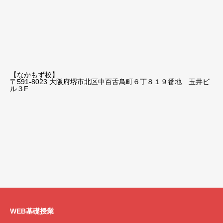
【なかもず校】
〒591-8023 大阪府堺市北区中百舌鳥町６丁８１９番地 玉井ビ
ル３F
WEB基礎授業