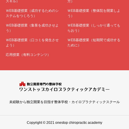
スキル）
方）
ＷEB基礎授業（成功するためのシ
ＷEB基礎授業（整体院を開業しよ
ステムをつくろう）
う）
ＷEB基礎授業（集客を成功させよ
ＷEB基礎授業（しっかり通っても
う）
らおう）
ＷEB基礎授業（口コミを発生させ
ＷEB基礎授業（短期間で成功する
よう）
ために）
応用授業（有料コンテンツ）
未経験から独立開業を目指す整体学校・カイロプラクティックスクール
Copyright © 2021 onestop chiropractic academy