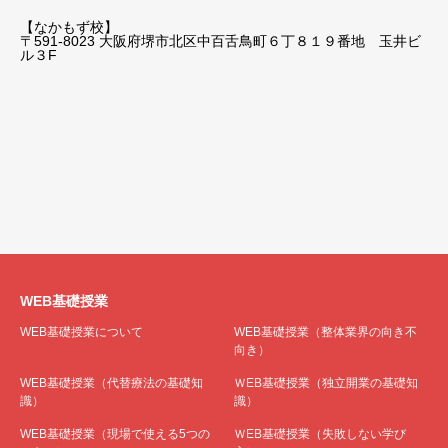
【なかもず校】
〒591-8023 大阪府堺市北区中百舌鳥町６丁８１９番地 玉井ビ
ル３F
WEB基礎授業
WEB基礎授業について
WEB基礎授業（整体業界の向き不
向き）
WEB基礎授業（代替療法の基礎知
ＷEB基礎授業（独立開業の基礎知
識）
識）
WEB基礎授業（現場で使える5つの
ＷEB基礎授業（失敗しない学び