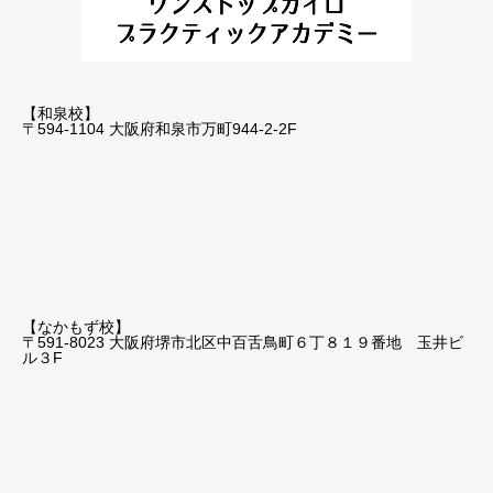
【和泉校】
〒594-1104 大阪府和泉市万町944-2-2F
【なかもず校】
〒591-8023 大阪府堺市北区中百舌鳥町６丁８１９番地 玉井ビ
ル３F