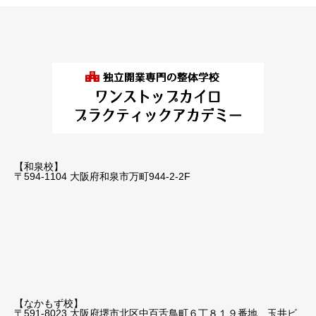
【和泉校】
〒594-1104 大阪府和泉市万町944-2-2F
【なかもず校】
〒591-8023 大阪府堺市北区中百舌鳥町６丁８１９番地 玉井ビ