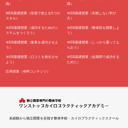
識）
識）
WEB基礎授業（現場で使える5つの
ＷEB基礎授業（失敗しない学び
スキル）
方）
ＷEB基礎授業（成功するためのシ
ＷEB基礎授業（整体院を開業しよ
ステムをつくろう）
う）
ＷEB基礎授業（集客を成功させよ
ＷEB基礎授業（しっかり通っても
う）
らおう）
ＷEB基礎授業（口コミを発生させ
ＷEB基礎授業（短期間で成功する
よう）
ために）
応用授業（有料コンテンツ）
未経験から独立開業を目指す整体学校・カイロプラクティックスクール