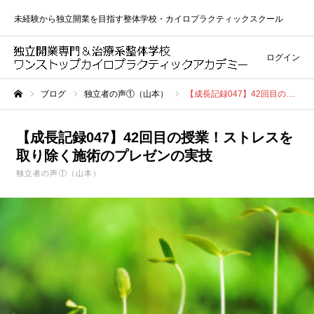
未経験から独立開業を目指す整体学校・カイロプラクティックスクール
ログイン
ブログ
独立者の声①（山本）
【成長記録047】42回目の授業！ストレスを取り除く施術のプレゼンの実技
ホーム
【成長記録047】42回目の授業！ストレスを
取り除く施術のプレゼンの実技
独立者の声①（山本）