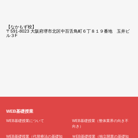
【なかもず校】
〒591-8023 大阪府堺市北区中百舌鳥町６丁８１９番地 玉井ビ
ル３F
WEB基礎授業
WEB基礎授業について
WEB基礎授業（整体業界の向き不
向き）
WEB基礎授業（代替療法の基礎知
ＷEB基礎授業（独立開業の基礎知