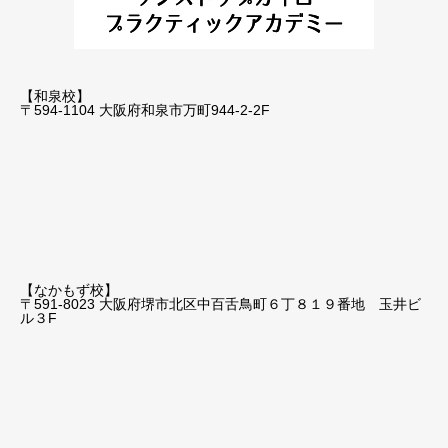
【和泉校】
〒594-1104 大阪府和泉市万町944-2-2F
【なかもず校】
〒591-8023 大阪府堺市北区中百舌鳥町６丁８１９番地 玉井ビ
ル３F