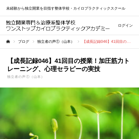
未経験から独立開業を目指す整体学校・カイロプラクティックスクール
ログイン
ブログ
独立者の声①（山本）
【成長記録046】41回目の授業！加圧筋力トレーニング、心理セラピーの実技
ホーム
【成長記録046】41回目の授業！加圧筋力ト
レーニング、心理セラピーの実技
独立者の声①（山本）