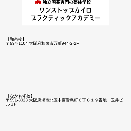
【和泉校】
〒594-1104 大阪府和泉市万町944-2-2F
【なかもず校】
〒591-8023 大阪府堺市北区中百舌鳥町６丁８１９番地 玉井ビ
ル３F