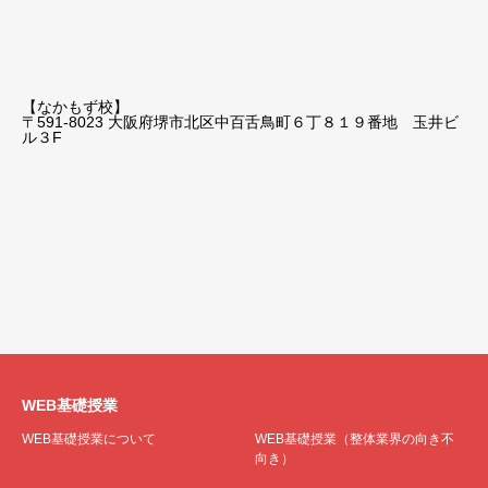
【なかもず校】
〒591-8023 大阪府堺市北区中百舌鳥町６丁８１９番地 玉井ビ
ル３F
WEB基礎授業
WEB基礎授業について
WEB基礎授業（整体業界の向き不
向き）