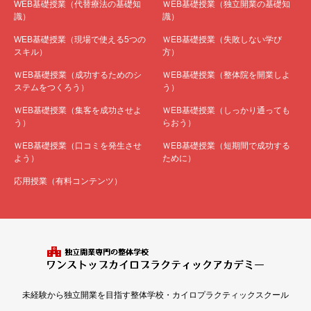
WEB基礎授業（代替療法の基礎知
ＷEB基礎授業（独立開業の基礎知
識）
識）
WEB基礎授業（現場で使える5つの
ＷEB基礎授業（失敗しない学び
スキル）
方）
ＷEB基礎授業（成功するためのシ
ＷEB基礎授業（整体院を開業しよ
ステムをつくろう）
う）
ＷEB基礎授業（集客を成功させよ
ＷEB基礎授業（しっかり通っても
う）
らおう）
ＷEB基礎授業（口コミを発生させ
ＷEB基礎授業（短期間で成功する
よう）
ために）
応用授業（有料コンテンツ）
未経験から独立開業を目指す整体学校・カイロプラクティックスクール