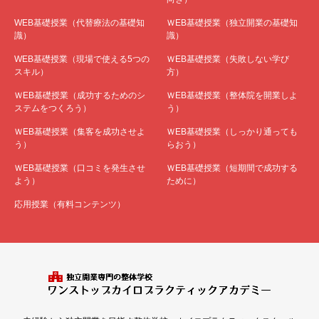
WEB基礎授業（代替療法の基礎知
ＷEB基礎授業（独立開業の基礎知
識）
識）
WEB基礎授業（現場で使える5つの
ＷEB基礎授業（失敗しない学び
スキル）
方）
ＷEB基礎授業（成功するためのシ
ＷEB基礎授業（整体院を開業しよ
ステムをつくろう）
う）
ＷEB基礎授業（集客を成功させよ
ＷEB基礎授業（しっかり通っても
う）
らおう）
ＷEB基礎授業（口コミを発生させ
ＷEB基礎授業（短期間で成功する
よう）
ために）
応用授業（有料コンテンツ）