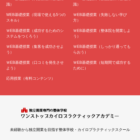
識）
識）
WEB基礎授業（現場で使える5つの
ＷEB基礎授業（失敗しない学び
スキル）
方）
ＷEB基礎授業（成功するためのシ
ＷEB基礎授業（整体院を開業しよ
ステムをつくろう）
う）
ＷEB基礎授業（集客を成功させよ
ＷEB基礎授業（しっかり通っても
う）
らおう）
ＷEB基礎授業（口コミを発生させ
ＷEB基礎授業（短期間で成功する
よう）
ために）
応用授業（有料コンテンツ）
未経験から独立開業を目指す整体学校・カイロプラクティックスクール