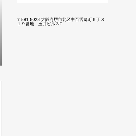
〒591-8023 大阪府堺市北区中百舌鳥町６丁８
１９番地 玉井ビル３F