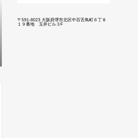
〒591-8023 大阪府堺市北区中百舌鳥町６丁８
１９番地 玉井ビル３F