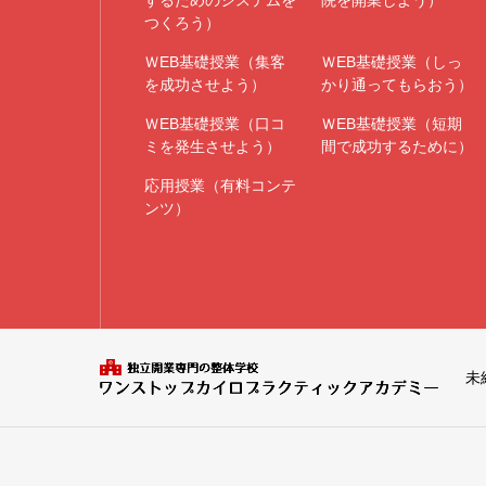
するためのシステムを
院を開業しよう）
つくろう）
ＷEB基礎授業（集客
ＷEB基礎授業（しっ
を成功させよう）
かり通ってもらおう）
ＷEB基礎授業（口コ
ＷEB基礎授業（短期
ミを発生させよう）
間で成功するために）
応用授業（有料コンテ
ンツ）
未