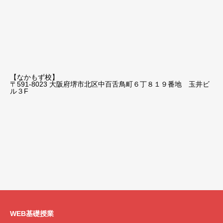
【なかもず校】
〒591-8023 大阪府堺市北区中百舌鳥町６丁８１９番地 玉井ビ
ル３F
WEB基礎授業