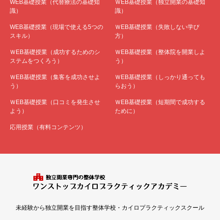
WEB基礎授業（代替療法の基礎知
ＷEB基礎授業（独立開業の基礎知
識）
識）
WEB基礎授業（現場で使える5つの
ＷEB基礎授業（失敗しない学び
スキル）
方）
ＷEB基礎授業（成功するためのシ
ＷEB基礎授業（整体院を開業しよ
ステムをつくろう）
う）
ＷEB基礎授業（集客を成功させよ
ＷEB基礎授業（しっかり通っても
う）
らおう）
ＷEB基礎授業（口コミを発生させ
ＷEB基礎授業（短期間で成功する
よう）
ために）
応用授業（有料コンテンツ）
未経験から独立開業を目指す整体学校・カイロプラクティックスクール