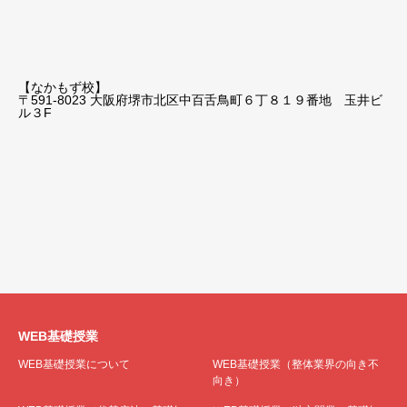
【なかもず校】
〒591-8023 大阪府堺市北区中百舌鳥町６丁８１９番地 玉井ビ
ル３F
WEB基礎授業
WEB基礎授業について
WEB基礎授業（整体業界の向き不
向き）