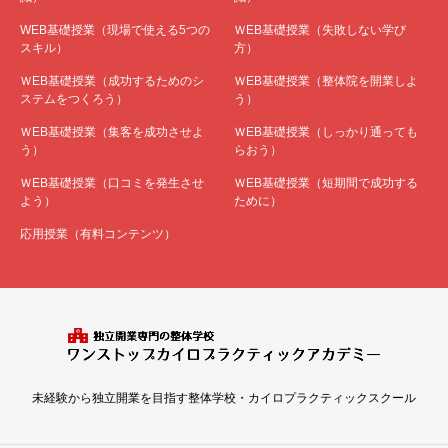
WEB基礎授業（現場で使える5つの
ＷEB基礎授業（失敗しない学び
スキル）
方）
ＷEB基礎授業（成功するためのシ
ＷEB基礎授業（整体院を開業しよ
ステムをつくろう）
う）
ＷEB基礎授業（集客を成功させよ
ＷEB基礎授業（しっかり通っても
う）
らおう）
ＷEB基礎授業（口コミを発生させ
ＷEB基礎授業（短期間で成功する
よう）
ために）
応用授業（有料コンテンツ）
未経験から独立開業を目指す整体学校・カイロプラクティックスクール