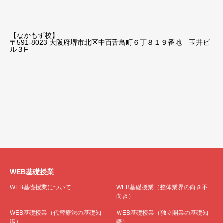
【なかもず校】
〒591-8023 大阪府堺市北区中百舌鳥町６丁８１９番地 玉井ビ
ル３F
WEB基礎授業
WEB基礎授業について
WEB基礎授業（整体業界の向き不
向き）
WEB基礎授業（代替療法の基礎知
ＷEB基礎授業（独立開業の基礎知
識）
識）