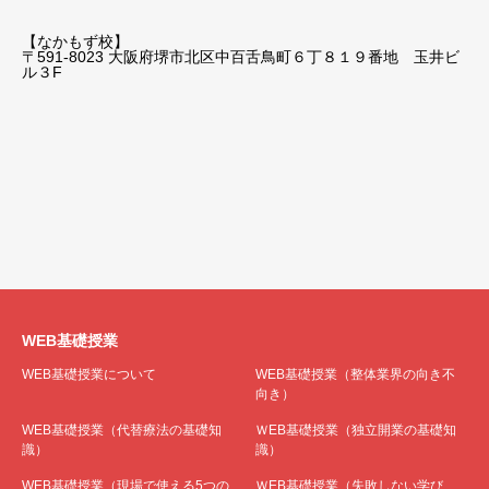
【なかもず校】
〒591-8023 大阪府堺市北区中百舌鳥町６丁８１９番地 玉井ビ
ル３F
WEB基礎授業
WEB基礎授業について
WEB基礎授業（整体業界の向き不
向き）
WEB基礎授業（代替療法の基礎知
ＷEB基礎授業（独立開業の基礎知
識）
識）
WEB基礎授業（現場で使える5つの
ＷEB基礎授業（失敗しない学び