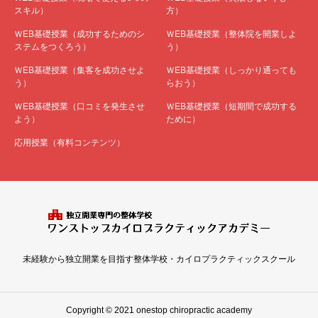
スキル）
方）
ＷEB基礎授業（成功するためのシ
ＷEB基礎授業（整体院を開業しよ
ステムをつくろう）
う）
ＷEB基礎授業（集客を成功させよ
ＷEB基礎授業（しっかり通っても
う）
らおう）
ＷEB基礎授業（口コミを発生させ
ＷEB基礎授業（短期間で成功する
よう）
ために）
応用授業（有料コンテンツ）
未経験から独立開業を目指す整体学校・カイロプラクティックスクール
Copyright © 2021 onestop chiropractic academy