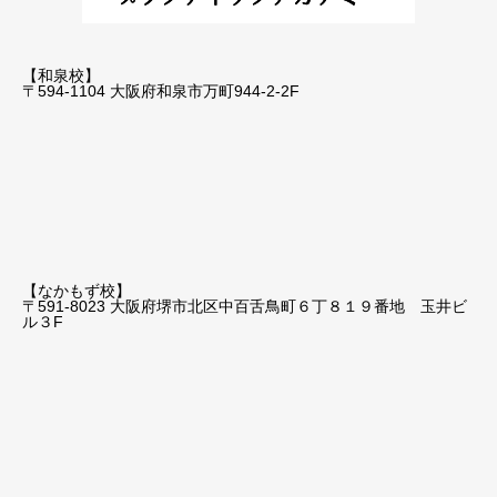
【和泉校】
〒594-1104 大阪府和泉市万町944-2-2F
【なかもず校】
〒591-8023 大阪府堺市北区中百舌鳥町６丁８１９番地 玉井ビ
ル３F