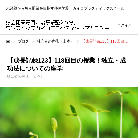
未経験から独立開業を目指す整体学校・カイロプラクティックスクール
ログイン
ブログ
独立者の声①（山本）
【成長記録123】118回目の授業！独立・成功法についての座学
ホーム
【成長記録123】118回目の授業！独立・成
功法についての座学
独立者の声①（山本）