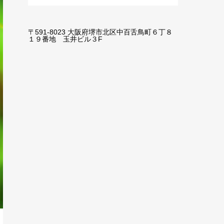
〒591-8023 大阪府堺市北区中百舌鳥町６丁８
１９番地 玉井ビル３F