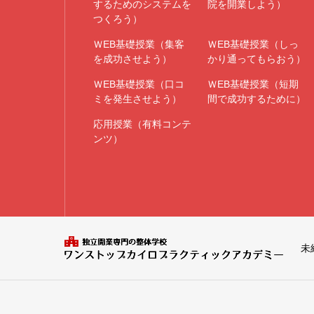
するためのシステムを
院を開業しよう）
つくろう）
ＷEB基礎授業（集客
ＷEB基礎授業（しっ
を成功させよう）
かり通ってもらおう）
ＷEB基礎授業（口コ
ＷEB基礎授業（短期
ミを発生させよう）
間で成功するために）
応用授業（有料コンテ
ンツ）
未