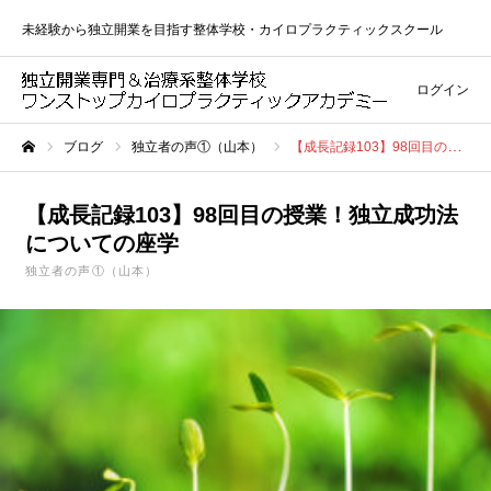
未経験から独立開業を目指す整体学校・カイロプラクティックスクール
ログイン
ブログ
独立者の声①（山本）
【成長記録103】98回目の授業！独立成功法についての座学
ホーム
【成長記録103】98回目の授業！独立成功法
についての座学
独立者の声①（山本）