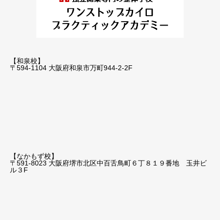
【和泉校】
〒594-1104 大阪府和泉市万町944-2-2F
【なかもず校】
〒591-8023 大阪府堺市北区中百舌鳥町６丁８１９番地 玉井ビ
ル３F