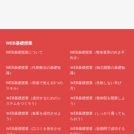
WEB基礎授業
WEB基礎授業について
WEB基礎授業（整体業界の向き不
向き）
WEB基礎授業（代替療法の基礎知
ＷEB基礎授業（独立開業の基礎知
識）
識）
WEB基礎授業（現場で使える5つの
ＷEB基礎授業（失敗しない学び
スキル）
方）
ＷEB基礎授業（成功するためのシ
ＷEB基礎授業（整体院を開業しよ
ステムをつくろう）
う）
ＷEB基礎授業（集客を成功させよ
ＷEB基礎授業（しっかり通っても
う）
らおう）
ＷEB基礎授業（口コミを発生させ
ＷEB基礎授業（短期間で成功する
よう）
ために）