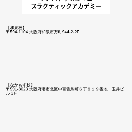
【和泉校】
〒594-1104 大阪府和泉市万町944-2-2F
【なかもず校】
〒591-8023 大阪府堺市北区中百舌鳥町６丁８１９番地 玉井ビ
ル３F