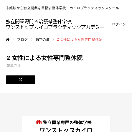
未経験から独立開業を目指す整体学校・カイロプラクティックスクール
ログイン
ブログ
独立の形
2 女性による女性専門整体院
ホーム
2 女性による女性専門整体院
独立の形