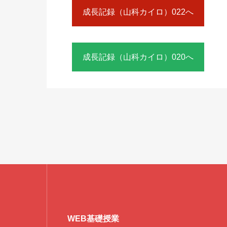
成長記録（山科カイロ）022へ
成長記録（山科カイロ）020へ
WEB基礎授業