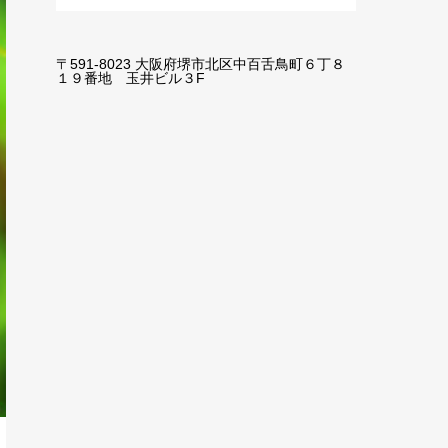
〒591-8023 大阪府堺市北区中百舌鳥町６丁８
１９番地 玉井ビル３F