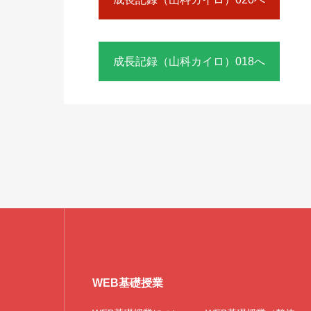
成長記録（山科カイロ）018へ
WEB基礎授業