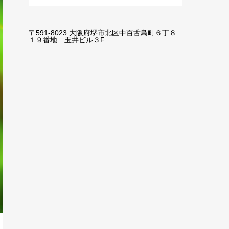
〒591-8023 大阪府堺市北区中百舌鳥町６丁８
１９番地 玉井ビル３F