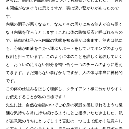
さらに、筋肉と内臓の関係についても勉強いたしました。一見何
も関係がなさそうに思えますが、実は深い繋がりがあったので
す。
内臓の調子が悪くなると、なんとその周りにある筋肉が自ら硬く
なり内臓を守ろうとします！これは体の防御反応と呼ばれるもの
で、筋肉の様子から内臓の状態を知る事が出来ます。筋肉は他に
も、心臓が血液を全身へ運ぶサポートをしていてポンプのような
役割も担っています。このように体のことを詳しく勉強していく
と、お互いの足りない部分を補い合う一つのチームのように思え
てきます。まだ知らない事ばかりですが、人の体は本当に神秘的
です。
この体の仕組みを正しく理解し、クライアント様に分かりやすく
お伝えすることが私の目標です！
先生には、自然な会話の中でご心身の状態を感じ取れるような繊
細な気持ちを常に持ち続けるようにとご指導いただきました。私
が無意識のうちにとってしまう言動の一つにまで細かく注意をし