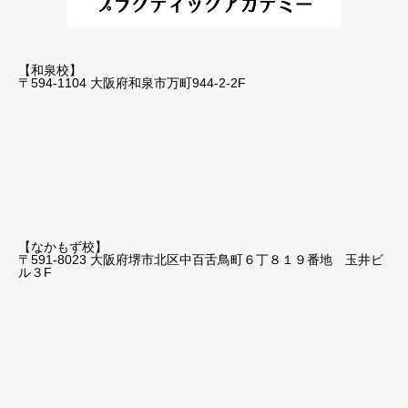
【和泉校】
〒594-1104 大阪府和泉市万町944-2-2F
【なかもず校】
〒591-8023 大阪府堺市北区中百舌鳥町６丁８１９番地 玉井ビ
ル３F