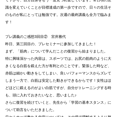
て下さり、自分自身をもう一度見つめ直しています。常日頃の意
識を変えていくことが目標達成の第一歩ですので、日々の生活そ
のものが私にとっては勉強です。次週の最終講義も全力で臨みま
す！
プレ講義のご感想3回目② 宮井雅代
昨日、第三回目の、プレセミナーに参加してきました！
まず、「筋肉」について学んだことの復習から始まりました。
特に興味深かった内容は、スポーツでは、お尻の筋肉のように大
きくなる白筋を鍛えた方が有利とのことです。緊張した時など、
赤筋は細かい動きをしてしまい、良いパフォーマンスからズレて
しまう一方で、白筋は安定した動きができるからです！女性はほ
どほどに鍛えるのがよい白筋ですが、自分がトレーニングする時
も、頭に入れておきたいなと、思いました♪
さらに復習を続けていくと、先生から「学習の基本スタンス」に
ついて助言をいただきました。