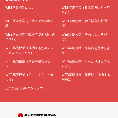
WEB基礎授業について
WEB基礎授業（整体業界の向き不
向き）
WEB基礎授業（代替療法の基礎知
ＷEB基礎授業（独立開業の基礎知
識）
識）
WEB基礎授業（現場で使える5つの
ＷEB基礎授業（失敗しない学び
スキル）
方）
ＷEB基礎授業（成功するためのシ
ＷEB基礎授業（整体院を開業しよ
ステムをつくろう）
う）
ＷEB基礎授業（集客を成功させよ
ＷEB基礎授業（しっかり通っても
う）
らおう）
ＷEB基礎授業（口コミを発生させ
ＷEB基礎授業（短期間で成功する
よう）
ために）
応用授業（有料コンテンツ）