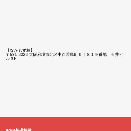
【なかもず校】
〒591-8023 大阪府堺市北区中百舌鳥町６丁８１９番地 玉井ビ
ル３F
WEB基礎授業