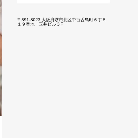
〒591-8023 大阪府堺市北区中百舌鳥町６丁８
１９番地 玉井ビル３F