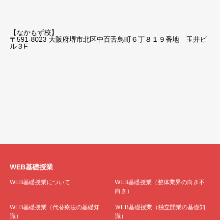
【なかもず校】
〒591-8023 大阪府堺市北区中百舌鳥町６丁８１９番地 玉井ビ
ル３F
WEB基礎授業
WEB基礎授業について
WEB基礎授業（整体業界の向き不
向き）
WEB基礎授業（代替療法の基礎知
ＷEB基礎授業（独立開業の基礎知
識）
識）