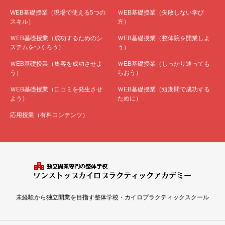
WEB基礎授業（現場で使える5つの
ＷEB基礎授業（失敗しない学び
スキル）
方）
ＷEB基礎授業（成功するためのシ
ＷEB基礎授業（整体院を開業しよ
ステムをつくろう）
う）
ＷEB基礎授業（集客を成功させよ
ＷEB基礎授業（しっかり通っても
う）
らおう）
ＷEB基礎授業（口コミを発生させ
ＷEB基礎授業（短期間で成功する
よう）
ために）
応用授業（有料コンテンツ）
未経験から独立開業を目指す整体学校・カイロプラクティックスクール