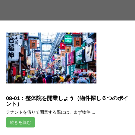
08-01：整体院を開業しよう（物件探し６つのポイ
ント）
テナントを借りて開業する際には、まず物件 ...
続きを読む