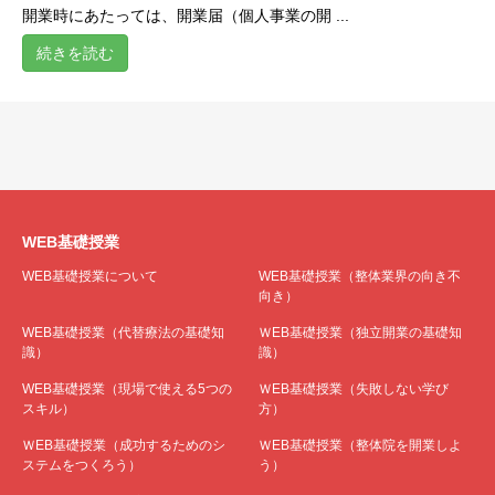
開業時にあたっては、開業届（個人事業の開 ...
続きを読む
WEB基礎授業
WEB基礎授業について
WEB基礎授業（整体業界の向き不
向き）
WEB基礎授業（代替療法の基礎知
ＷEB基礎授業（独立開業の基礎知
識）
識）
WEB基礎授業（現場で使える5つの
ＷEB基礎授業（失敗しない学び
スキル）
方）
ＷEB基礎授業（成功するためのシ
ＷEB基礎授業（整体院を開業しよ
ステムをつくろう）
う）