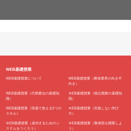
WEB基礎授業
WEB基礎授業について
WEB基礎授業（整体業界の向き不
向き）
WEB基礎授業（代替療法の基礎知
ＷEB基礎授業（独立開業の基礎知
識）
識）
WEB基礎授業（現場で使える5つの
ＷEB基礎授業（失敗しない学び
スキル）
方）
ＷEB基礎授業（成功するためのシ
ＷEB基礎授業（整体院を開業しよ
ステムをつくろう）
う）